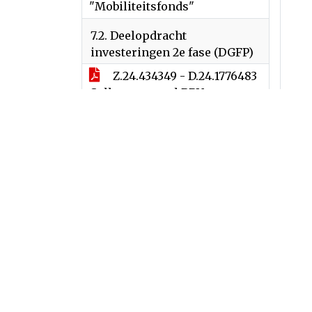
"Mobiliteitsfonds"
7.2. Deelopdracht
investeringen 2e fase (DGFP)
Z.24.434349 - D.24.1776483
Collegevoorstel BBV -
Deelopdracht investeringen
2e fase (DGFP)
Z.24.434349 - D.24.1788897
- Toelichting investeringen
deelopdracht investeringen
7.3. Leerlingenvervoer 2024
overbruggingsperiode
Z.24.434387 - D.24.1776597
Collegevoorstel BBV -
Leerlingenvervoer 2024
overbruggingsperiode