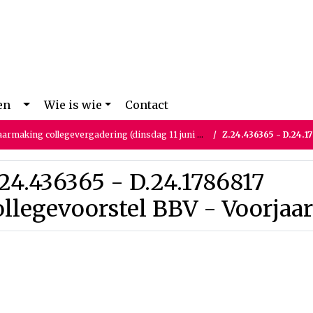
en
Wie is wie
Contact
rmaking collegevergadering (dinsdag 11 juni 2024)
Z.24.436365 - D.24.1786817 
24.436365 - D.24.1786817
llegevoorstel BBV - Voorjaa