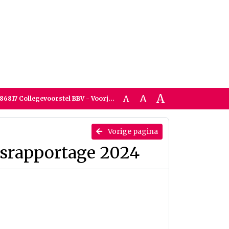
A
A
A
Collegevoorstel BBV - Voorjaarsrapportage 2024
Vorige pagina
rsrapportage 2024