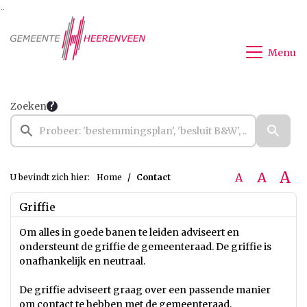
Ga naar de inhoud van deze pagina
Ga naar het zoeken
Ga naar het menu
Menu
Zoeken
A
A
A
U bevindt zich hier:
Home
Contact
Griffie
Om alles in goede banen te leiden adviseert en
ondersteunt de griffie de gemeenteraad. De griffie is
onafhankelijk en neutraal.
De griffie adviseert graag over een passende manier
om contact te hebben met de gemeenteraad.