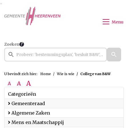
Ga naar de inhoud van deze pagina
Ga naar het zoeken
Ga naar het menu
Menu
Zoeken
U bevindt zich hier:
Home
Wie is wie
College van B&W
A
A
A
Categorieën
Gemeenteraad
Algemene Zaken
Mens en Maatschappij