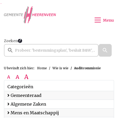
Ga naar de inhoud van deze pagina
Ga naar het zoeken
Ga naar het menu
Menu
Zoeken
U bevindt zich hier:
Home
Wie is wie
Auditcommissie
A
A
A
Categorieën
Gemeenteraad
Algemene Zaken
Mens en Maatschappij