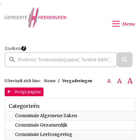
Ga naar de inhoud van deze pagina
Ga naar het zoeken
Ga naar het menu
Menu
Zoeken
A
A
A
U bevindt zich hier:
Home
Vergaderingen
Vorige pagina
Categorieën
Commissie Algemene Zaken
Commissie Gezamenlijk
Commissie Leefomgeving