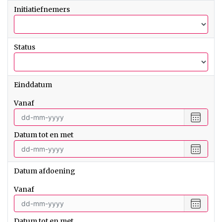
met
Initiatiefnemers
Status
Einddatum
vanaf
Selecte
een
Datum tot en met
datum
vanaf
Selecte
een
datum
Datum afdoening
tot
en
vanaf
met
Selecte
een
Datum tot en met
datum