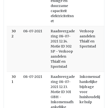
endige en
duurzame
capaciteit
elektriciteitsn
et
30
08-07-2021
Raadsvergade
Verkoop
2
ring 08-07-
aandelen
2021 12.14.
Thialf en
Motie ID 302
Sportstad
SP - Verkoop
aandelen
Thialf en
Sportstad
30
08-07-2021
Raadsvergade
Inkomensaf
1
ring 08-07-
hankelijke
2021 12.13.
bijdrage
Motie ID 301
voor
GBH -
huishoudelij
Inkomensafh
ke hulp
ankelijke