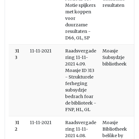
Motie spijkers
resultaten
met koppen
voor
duurzame
resultaten -
D66, GL, SP
31
11-11-2021
Raadsvergade
Moasje
3
ring 11-11-
Subsydzje
2021 4.09.
bibliotheek
Moasje ID 313
- Strukturele
ferheging
subsydzje
bedrach foar
de biblioteek -
FNP, HL, GL
31
11-11-2021
Raadsvergade
Moasje
2
ring 11-11-
Bibliotheek
2021 4.08.
belûke by