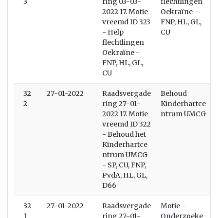
3
ring 03-03-
flechtlingen
2022 17. Motie
Oekraïne -
vreemd ID 323
FNP, HL, GL,
- Help
CU
flechtlingen
Oekraïne -
FNP, HL, GL,
CU
32
27-01-2022
Raadsvergade
Behoud
2
ring 27-01-
Kinderhartce
2022 17. Motie
ntrum UMCG
vreemd ID 322
- Behoud het
Kinderhartce
ntrum UMCG
- SP, CU, FNP,
PvdA, HL, GL,
D66
32
27-01-2022
Raadsvergade
Motie -
1
ring 27-01-
Onderzoeke