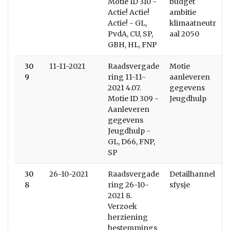
Motie ID 310 -
budget
Actie! Actie!
ambitie
Actie! - GL,
klimaatneutr
PvdA, CU, SP,
aal 2050
GBH, HL, FNP
30
11-11-2021
Raadsvergade
Motie
9
ring 11-11-
aanleveren
2021 4.07.
gegevens
Motie ID 309 -
Jeugdhulp
Aanleveren
gegevens
Jeugdhulp -
GL, D66, FNP,
SP
30
26-10-2021
Raadsvergade
Detailhannel
8
ring 26-10-
sfysje
2021 8.
Verzoek
herziening
bestemmings