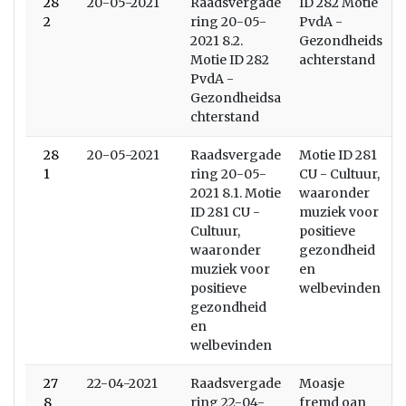
28
20-05-2021
Raadsvergade
ID 282 Motie
2
ring 20-05-
PvdA -
2021 8.2.
Gezondheids
Motie ID 282
achterstand
PvdA -
Gezondheidsa
chterstand
28
20-05-2021
Raadsvergade
Motie ID 281
1
ring 20-05-
CU - Cultuur,
2021 8.1. Motie
waaronder
ID 281 CU -
muziek voor
Cultuur,
positieve
waaronder
gezondheid
muziek voor
en
positieve
welbevinden
gezondheid
en
welbevinden
27
22-04-2021
Raadsvergade
Moasje
8
ring 22-04-
fremd oan