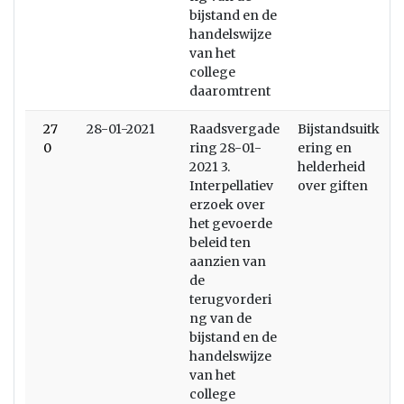
bijstand en de
handelswijze
van het
college
daaromtrent
27
28-01-2021
Raadsvergade
Bijstandsuitk
0
ring 28-01-
ering en
2021 3.
helderheid
Interpellatiev
over giften
erzoek over
het gevoerde
beleid ten
aanzien van
de
terugvorderi
ng van de
bijstand en de
handelswijze
van het
college