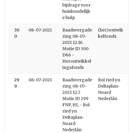
bijdrage voor
huishoudelijk
e hulp
30
08-07-2021
Raadsvergade
(her)ontwik
0
ring 08-07-
kelfonds
2021 12.16.
Motie ID 300
D66 -
Herontwikkel
ingsfonds
29
08-07-2021
Raadsvergade
Rol ried yn
9
ring 08-07-
Deltaplan-
2021 12.7.
Noard
Motie ID 299
Nederlân
FNP, HL - Rol
ried yn
Deltaplan-
Noard
Nederlân