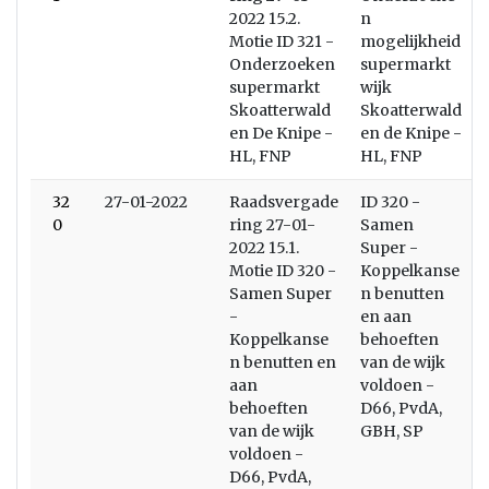
2022 15.2.
n
Motie ID 321 -
mogelijkheid
Onderzoeken
supermarkt
supermarkt
wijk
Skoatterwald
Skoatterwald
en De Knipe -
en de Knipe -
HL, FNP
HL, FNP
32
27-01-2022
Raadsvergade
ID 320 -
0
ring 27-01-
Samen
2022 15.1.
Super -
Motie ID 320 -
Koppelkanse
Samen Super
n benutten
-
en aan
Koppelkanse
behoeften
n benutten en
van de wijk
aan
voldoen -
behoeften
D66, PvdA,
van de wijk
GBH, SP
voldoen -
D66, PvdA,