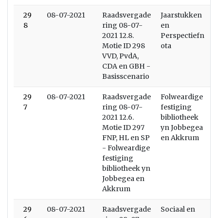
29
08-07-2021
Raadsvergade
Jaarstukken
8
ring 08-07-
en
2021 12.8.
Perspectiefn
Motie ID 298
ota
VVD, PvdA,
CDA en GBH -
Basisscenario
29
08-07-2021
Raadsvergade
Folweardige
7
ring 08-07-
festiging
2021 12.6.
bibliotheek
Motie ID 297
yn Jobbegea
FNP, HL en SP
en Akkrum
- Folweardige
festiging
bibliotheek yn
Jobbegea en
Akkrum
29
08-07-2021
Raadsvergade
Sociaal en