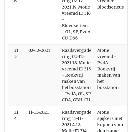
6
ring 02-12-
vreemd:
2021 19. Motie
Bloedserieus
vreemd ID 316
-
Bloedserieus
- GL, SP, PvdA,
CU, D66
31
02-12-2021
Raadsvergade
Motie
5
ring 02-12-
vreemd -
2021 18. Motie
PvdA -
vreemd ID 315
Rookvrij
- Rookvrij
maken van
maken van
het
het busstation
busstation
- PvdA, GL, SP,
CDA, GBH, CU
31
11-11-2021
Raadsvergade
Motie
4
ring 11-11-
spijkers met
2021 4.12.
koppen voor
Motie ID 314 -
duurzame