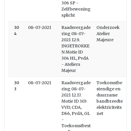
306 SP -
Zelfbewoning
splicht
30
08-07-2021
Raadsvergade
Onderzoek
4
ring 08-07-
Atelier
2021 12.9.
Majeure
INGETROKKE
N Motie ID
304 HL, PvdA
- Ateliers
Majeur
30
08-07-2021
Raadsvergade
Toekomstbe
3
ring 08-07-
stendige en
2021 12.17.
duurzame
Motie ID 303
bandbreedte
VVD, CDA,
elektriciteits
D66, PvdA, GL
net
-
Toekomstbest