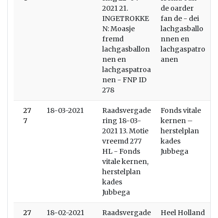
2021 21.
de oarder
INGETROKKE
fan de - dei
N: Moasje
lachgasballo
fremd
nnen en
lachgasballon
lachgaspatro
nen en
anen
lachgaspatroa
nen - FNP ID
278
27
18-03-2021
Raadsvergade
Fonds vitale
7
ring 18-03-
kernen –
2021 13. Motie
herstelplan
vreemd 277
kades
HL - Fonds
Jubbega
vitale kernen,
herstelplan
kades
Jubbega
27
18-02-2021
Raadsvergade
Heel Holland