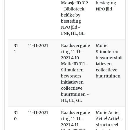
Moasje ID 312
besteging
- Biblioteek
NPO jild
belûke by
besteding
NPO jild -
FNP, HL, GL
31
11-11-2021
Raadsvergade
Motie
1
ring 11-11-
Stimuleren
2021 4.10.
bewonersinit
Motie ID 311 -
iatieven
Stimuleren
collectieve
bewoners
buurttuinen
initiatieven
collectieve
buurttuinen -
HL, CU, GL
31
11-11-2021
Raadsvergade
Motie Actie!
0
ring 11-11-
Actie! Actie! -
2021 4.11.
structureel