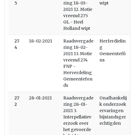
5
ring 18-03-
wipt
2021 12. Motie
vreemd 275
GL - Heel
Holland wipt
27
18-02-2021
Raadsvergade
Herferdielin
4
ring 18-02-
g
2021 13. Motie
Gemeentefû
vreemd 274
ns
FNP -
Herverdeling
Gemeentefon
ds
27
28-01-2021
Raadsvergade
Onafhankelij
2
ring 28-01-
k onderzoek
2021 3.
ervaringen
Interpellatiev
bijstandsger
erzoek over
echtigden
het gevoerde