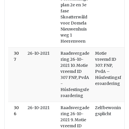
plan 2e en 3e
fase
Skoatterwâld
voor Domela
Nieuwenhuis
weg 1
Heerenveen
30
26-10-2021
Raadsvergade
Motie
7
ring 26-10-
vreemd ID
2021 10. Motie
307: FNP,
vreemd ID
PvdA –
307 FNP, PvdA
Húsfestingsf
-
eroardering
Húsfestingsfe
roardering
30
26-10-2021
Raadsvergade
Zelfbewonin
6
ring 26-10-
gsplicht
2021 9. Motie
vreemd ID