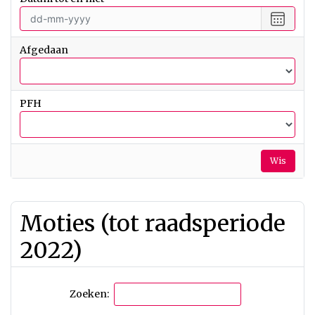
vanaf
Selecte
een
datum
Afgedaan
tot
en
met
PFH
Wis
Moties (tot raadsperiode
2022)
Zoeken: