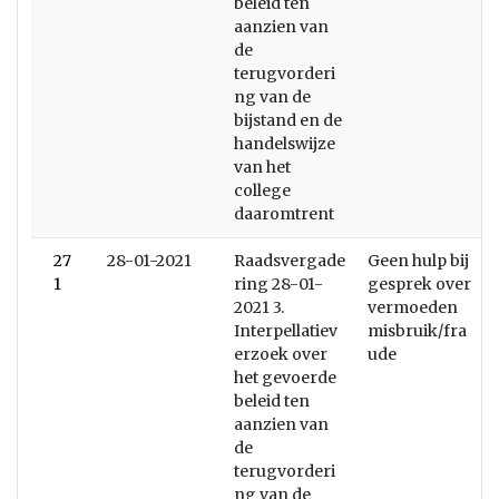
beleid ten
aanzien van
de
terugvorderi
ng van de
bijstand en de
handelswijze
van het
college
daaromtrent
27
28-01-2021
Raadsvergade
Geen hulp bij
1
ring 28-01-
gesprek over
2021 3.
vermoeden
Interpellatiev
misbruik/fra
erzoek over
ude
het gevoerde
beleid ten
aanzien van
de
terugvorderi
ng van de