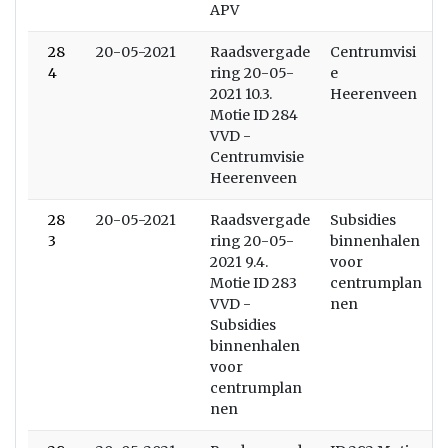
APV
28
20-05-2021
Raadsvergade
Centrumvisi
4
ring 20-05-
e
2021 10.3.
Heerenveen
Motie ID 284
VVD -
Centrumvisie
Heerenveen
28
20-05-2021
Raadsvergade
Subsidies
3
ring 20-05-
binnenhalen
2021 9.4.
voor
Motie ID 283
centrumplan
VVD -
nen
Subsidies
binnenhalen
voor
centrumplan
nen