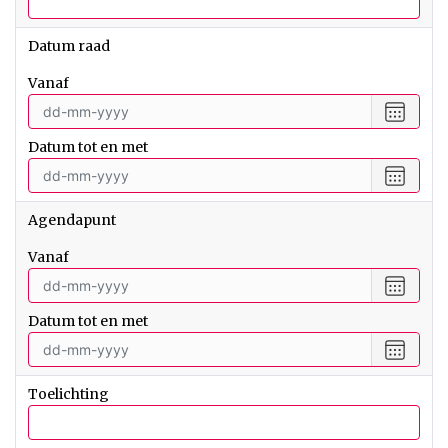
Datum raad
vanaf
Selecte
een
Datum tot en met
datum
vanaf
Selecte
een
datum
Agendapunt
tot
en
vanaf
met
Selecte
een
Datum tot en met
datum
vanaf
Selecte
een
datum
Toelichting
tot
en