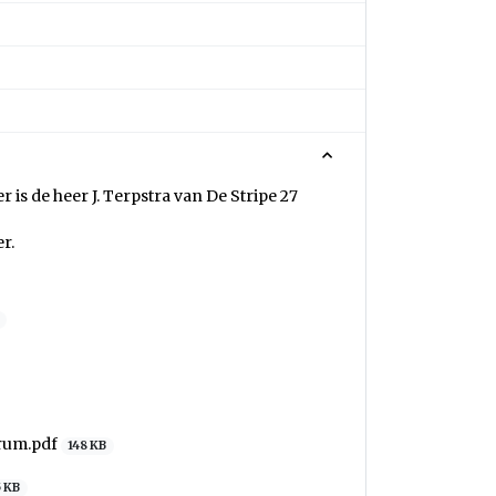
er is de heer J. Terpstra van De Stripe 27
r.
rum.pdf
148 KB
5 KB