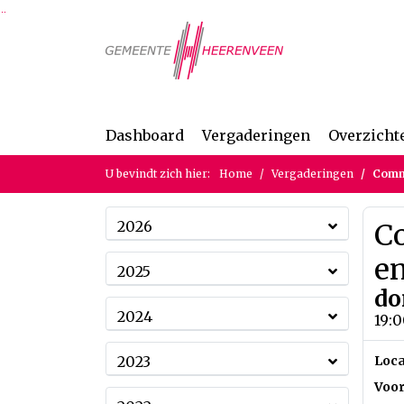
Ga naar de inhoud van deze pagina
Ga naar het zoeken
Ga naar het menu
Dashboard
Vergaderingen
Overzicht
U bevindt zich hier:
Home
Vergaderingen
Commi
2026
C
en
2025
do
2024
19:0
2023
Loca
Voor