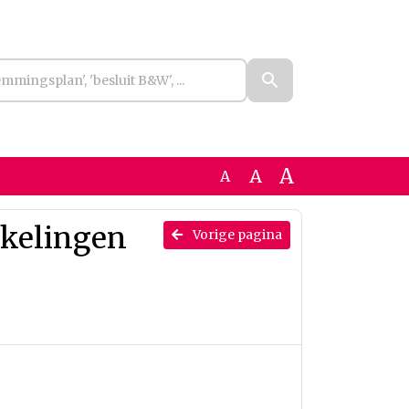
A
A
A
kkelingen
Vorige pagina