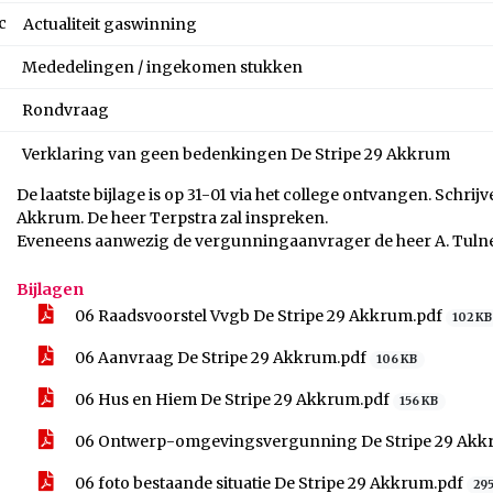
c
Actualiteit gaswinning
Mededelingen / ingekomen stukken
Rondvraag
Verklaring van geen bedenkingen De Stripe 29 Akkrum
De laatste bijlage is op 31-01 via het college ontvangen. Schrijv
Akkrum. De heer Terpstra zal inspreken.
Eveneens aanwezig de vergunningaanvrager de heer A. Tulne
Bijlagen
06 Raadsvoorstel Vvgb De Stripe 29 Akkrum.pdf
102 KB
06 Aanvraag De Stripe 29 Akkrum.pdf
106 KB
06 Hus en Hiem De Stripe 29 Akkrum.pdf
156 KB
06 Ontwerp-omgevingsvergunning De Stripe 29 Akk
06 foto bestaande situatie De Stripe 29 Akkrum.pdf
29