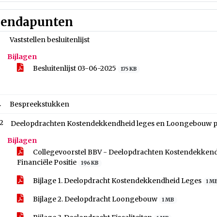
endapunten
Vaststellen besluitenlijst
Bijlagen
Besluitenlijst 03-06-2025
175 KB
.
Bespreekstukken
.2
Deelopdrachten Kostendekkendheid leges en Loongebouw pro
Bijlagen
Collegevoorstel BBV - Deelopdrachten Kostendekken
Financiële Positie
196 KB
Bijlage 1. Deelopdracht Kostendekkendheid Leges
1 M
Bijlage 2. Deelopdracht Loongebouw
1 MB