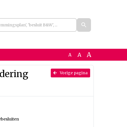
A
A
A
dering
Vorige pagina
ebesluiten