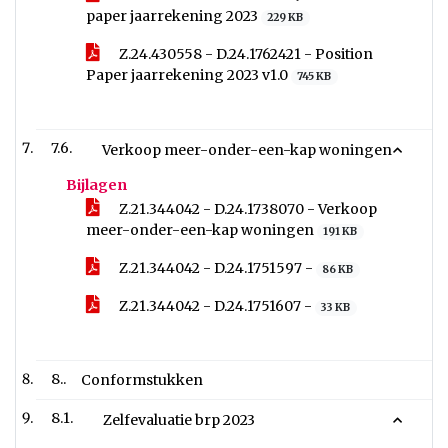
paper jaarrekening 2023
229 KB
Z.24.430558 - D.24.1762421 - Position
Paper jaarrekening 2023 v1.0
745 KB
7.6.
Verkoop meer-onder-een-kap woningen
Bijlagen
Z.21.344042 - D.24.1738070 - Verkoop
meer-onder-een-kap woningen
191 KB
Z.21.344042 - D.24.1751597 -
86 KB
Z.21.344042 - D.24.1751607 -
33 KB
8..
Conformstukken
8.1.
Zelfevaluatie brp 2023