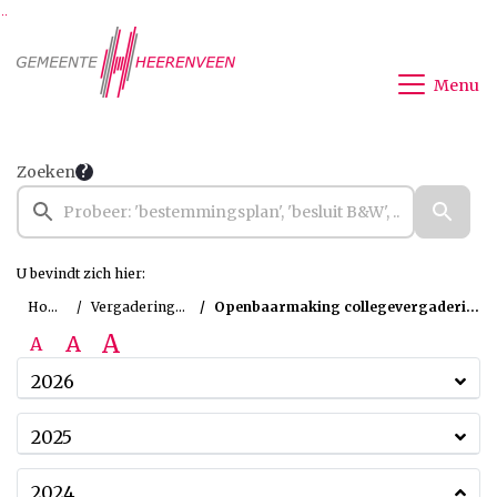
Ga naar de inhoud van deze pagina
Ga naar het zoeken
Ga naar het menu
Menu
Zoeken
U bevindt zich hier:
Home
Vergaderingen
Openbaarmaking collegevergadering
A
A
A
2026
2025
2024