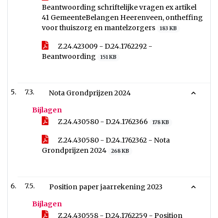
Beantwoording schriftelijke vragen ex artikel
41 GemeenteBelangen Heerenveen, ontheffing
voor thuiszorg en mantelzorgers
183 KB
Z.24.423009 - D.24.1762292 -
Beantwoording
151 KB
7.3.
Nota Grondprijzen 2024
Bijlagen
Z.24.430580 - D.24.1762366
178 KB
Z.24.430580 - D.24.1762362 - Nota
Grondprijzen 2024
268 KB
7.5.
Position paper jaarrekening 2023
Bijlagen
Z.24.430558 - D.24.1762259 - Position