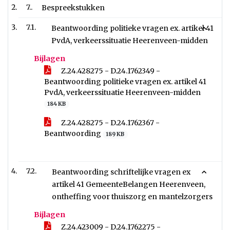
7..
Bespreekstukken
7.1.
Beantwoording politieke vragen ex. artikel 41
PvdA, verkeerssituatie Heerenveen-midden
Bijlagen
Z.24.428275 - D.24.1762349 -
Beantwoording politieke vragen ex. artikel 41
PvdA, verkeerssituatie Heerenveen-midden
184 KB
Z.24.428275 - D.24.1762367 -
Beantwoording
189 KB
7.2.
Beantwoording schriftelijke vragen ex
artikel 41 GemeenteBelangen Heerenveen,
ontheffing voor thuiszorg en mantelzorgers
Bijlagen
Z.24.423009 - D.24.1762275 -